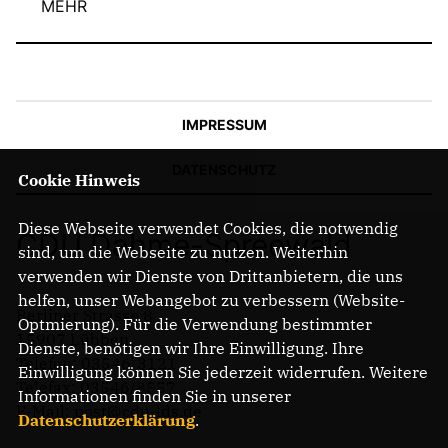
MEHR
IMPRESSUM
DATENSCHUTZ
Cookie Hinweis
Diese Webseite verwendet Cookies, die notwendig
CDU Dahme-Spreewald
sind, um die Webseite zu nutzen. Weiterhin
verwenden wir Dienste von Drittanbietern, die uns
helfen, unser Webangebot zu verbessern (Website-
Berliner Strasse 8
Optmierung). Für die Verwendung bestimmter
15907 Lübben
Dienste, benötigen wir Ihre Einwilligung. Ihre
Telefon: 03546/3121
Einwilligung können Sie jederzeit widerrufen. Weitere
Telefax: 03546/8557
Informationen finden Sie in unserer
E-Mail: post@cdu-lds.de
Datenschutzerklärung
.