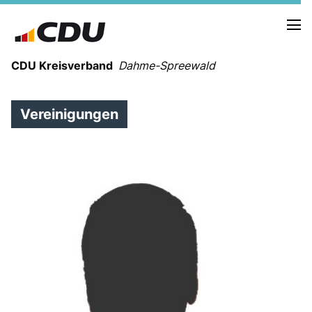
CDU Kreisverband
Dahme-Spreewald
Vereinigungen
VORSTAND
KREISGESCHÄFTSSTELLE
VEREINIGUNGEN
CDU VOR ORT
KREISTAG
Bundestag
Landtag
Mitmachen
SPENDEN