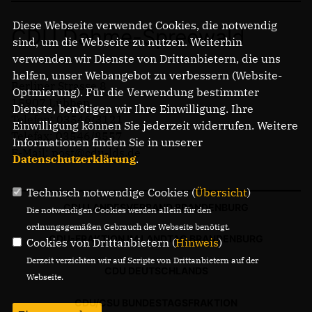
Diese Webseite verwendet Cookies, die notwendig
CDU Dahme-Spreewald
sind, um die Webseite zu nutzen. Weiterhin
verwenden wir Dienste von Drittanbietern, die uns
helfen, unser Webangebot zu verbessern (Website-
Berliner Strasse 8
Optmierung). Für die Verwendung bestimmter
15907 Lübben
Dienste, benötigen wir Ihre Einwilligung. Ihre
Telefon: 03546/3121
Einwilligung können Sie jederzeit widerrufen. Weitere
Telefax: 03546/8557
Informationen finden Sie in unserer
E-Mail: post@cdu-lds.de
Datenschutzerklärung
.
Technisch notwendige Cookies (
Übersicht
)
CDU LANDESVERBAND BRANDENBURG
Die notwendigen Cookies werden allein für den
ordnungsgemäßen Gebrauch der Webseite benötigt.
CDU-FRAKTION IM LANDTAG BRANDENBURG
Cookies von Drittanbietern (
Hinweis
)
Derzeit verzichten wir auf Scripte von Drittanbietern auf der
CDU DEUTSCHLANDS
Webseite.
CDU/CSU BUNDESTAGSFRAKTION